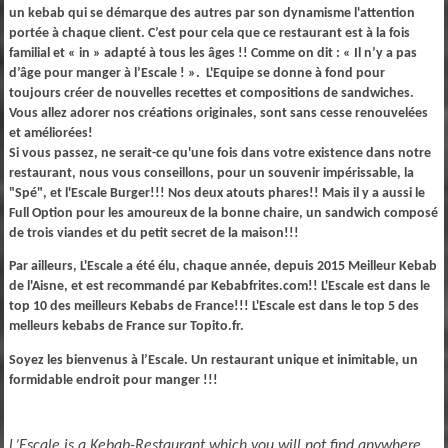
un kebab qui se démarque des autres par son dynamisme l'attention
portée à chaque client. C’est pour cela que ce restaurant est à la fois
familial et « in » adapté à tous les âges !! Comme on dit : « Il n’y a pas
d’âge pour manger à l’Escale ! ». L'Equipe se donne à fond pour
toujours créer de nouvelles recettes et compositions de sandwiches.
Vous allez adorer nos créations originales, sont sans cesse renouvelées
et améliorées!
Si vous passez, ne serait-ce qu'une fois dans votre existence dans notre
restaurant, nous vous conseillons, pour un souvenir impérissable, la
"Spé", et l'Escale Burger!!! Nos deux atouts phares!! Mais il y a aussi le
Full Option pour les amoureux de la bonne chaire, un sandwich composé
de trois viandes et du petit secret de la maison!!!
Par ailleurs, L'Escale a été élu, chaque année, depuis 2015 Meilleur Kebab
de l'Aisne, et est recommandé par Kebabfrites.com!! L'Escale est dans le
top 10 des meilleurs Kebabs de France!!! L'Escale est dans le top 5 des
melleurs kebabs de France sur Topito.fr.
Soyez les bienvenus à l’Escale. Un restaurant unique et inimitable, un
formidable endroit pour manger !!!
L’Escale is a Kebab-Restaurant which you will not find anywhere