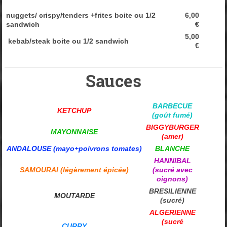
nuggets/ crispy/tenders +frites boite ou 1/2
6,00
sandwich
€
5,00
kebab/steak boite ou 1/2 sandwich
€
Sauces
BARBECUE
KETCHUP
(goût fumé)
BIGGYBURGER
MAYONNAISE
(amer)
ANDALOUSE (mayo+poivrons tomates)
BLANCHE
HANNIBAL
SAMOURAI (légèrement épicée)
(sucré avec
oignons)
BRESILIENNE
MOUTARDE
(sucré)
ALGERIENNE
(sucré
CURRY