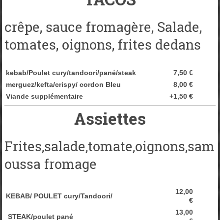
crêpe, sauce fromagère, Salade,
tomates, oignons, frites dedans
kebab/Poulet cury/tandoori/pané/steak
7,50 €
merguez/kefta/crispy/ cordon Bleu
8,00 €
Viande supplémentaire
+1,5
0 €
Assiettes
Frites,salade,tomate,oignons,sam
oussa fromage
12,00
KEBAB/ POULET cury/Tandoori/
€
13,00
STEAK/poulet pané