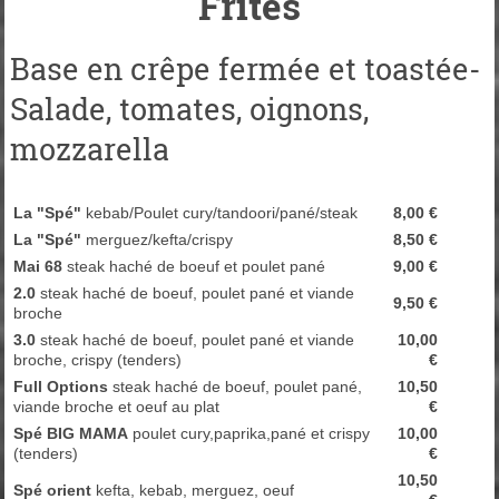
Frites
Base en crêpe fermée et toastée-
Salade, tomates, oignons,
mozzarella
La "Spé"
kebab/Poulet cury/tandoori/pané/steak
8,00 €
La "Spé"
merguez/kefta/crispy
8,50 €
Mai 68
steak haché de boeuf et poulet pané
9,00 €
2.0
steak haché de boeuf, poulet pané et viande
9,50 €
broche
3.0
steak haché de boeuf, poulet pané et viande
10,00
broche, crispy (tenders)
€
Full Options
steak haché de boeuf, poulet pané,
10,50
viande broche et oeuf au plat
€
Spé BIG MAMA
poulet cury,paprika,pané et crispy
10,00
(tenders)
€
10,50
Spé orient
kefta, kebab, merguez, oeuf