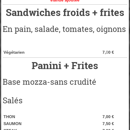
viande ajoutée
Sandwiches froids + frites
En pain, salade, tomates, oignons
Végétarien
7
,
0
0 €
Panini + Frites
Base mozza-sans crudité
Salés
THON
7,00 €
SAUMON
7,50 €