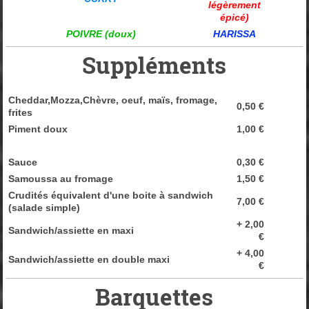
légèrement
épicé)
POIVRE (doux)
HARISSA
Suppléments
Cheddar,Mozza,Chèvre, oeuf, maïs, fromage,
0,50 €
frites
Piment doux
1,00 €
Sauce
0,30 €
Samoussa au fromage
1,50 €
Crudités équivalent d'une boite à sandwich
7,00 €
(salade simple)
+ 2,00
Sandwich/assiette en maxi
€
+ 4,00
Sandwich/assiette en double maxi
€
Barquettes